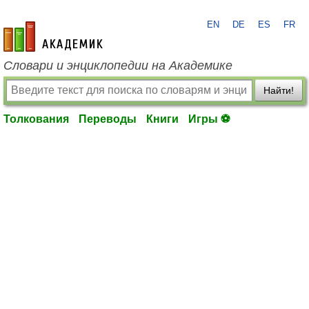
EN
DE
ES
FR
academic.ru
Словари и энциклопедии на Академике
Найти!
Толкования
Переводы
Книги
Игры ⚽