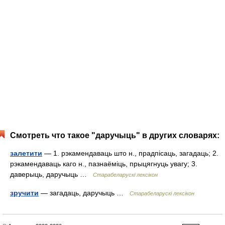
Смотреть что такое "даручыць" в других словарях:
залетити
— 1. рэкамендаваць што н., прадпісаць, загадаць; 2.
рэкамендаваць каго н., пазнаёміць, прыцягнуць увагу; 3.
даверыць, даручыць …
Старабеларускі лексікон
зручити
— загадаць, даручыць …
Старабеларускі лексікон