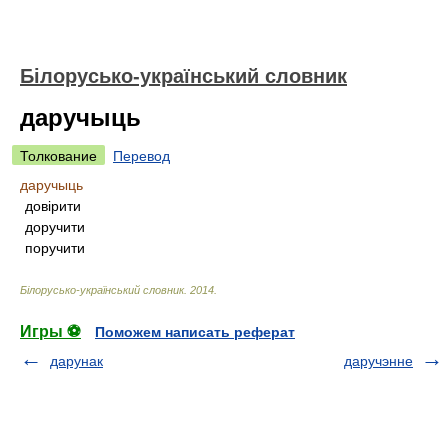
Білорусько-український словник
даручыць
Толкование
Перевод
даручыць
довірити
доручити
поручити
Білорусько-український словник
.
2014
.
Игры ⚽
Поможем написать реферат
дарунак
даручэнне